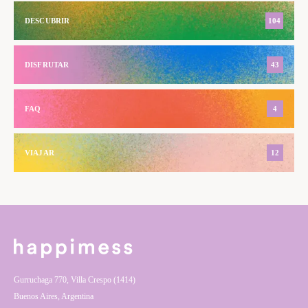
DESCUBRIR
104
DISFRUTAR
43
FAQ
4
VIAJAR
12
Gurruchaga 770, Villa Crespo (1414)
Buenos Aires, Argentina