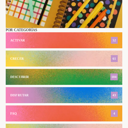
POR CATEGORÍAS
ACTIVAR
52
CRECER
61
DESCUBRIR
104
DISFRUTAR
43
FAQ
4