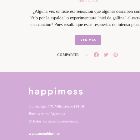
ABRIL 6, 2021
¿Alguna vez sentiste esa sensación que algunes describen co
“frío por la espalda” o experimentaste “piel de gallina” al escu
una canción? Pues resulta que estas respuestas de intenso pla
VER MÁS
COMPARTIR
Gurruchaga 770, Villa Crespo (1414)
Buenos Aires, Argentina
© Todos los derechos reservados.
www.monoblock.tv