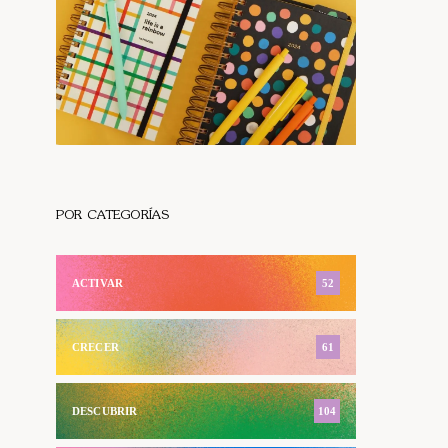
POR CATEGORÍAS
ACTIVAR
52
CRECER
61
DESCUBRIR
104