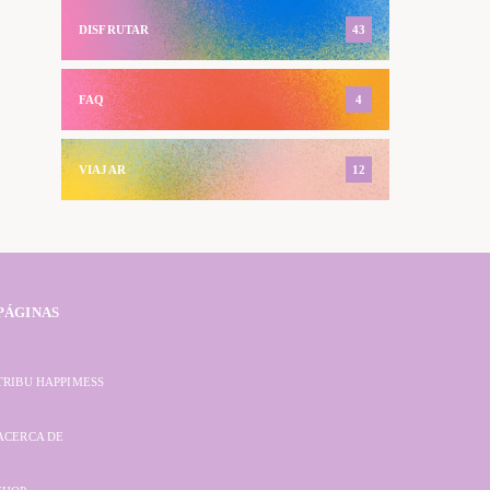
DISFRUTAR
43
FAQ
4
VIAJAR
12
PÁGINAS
TRIBU HAPPIMESS
ACERCA DE