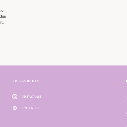
mo
char
cer…
EN LAS REDES
INSTAGRAM
PINTEREST