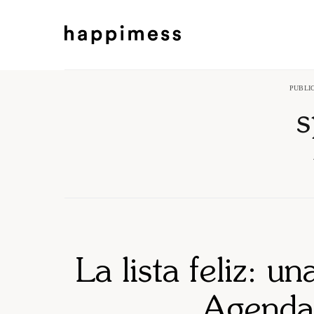
PUBLI
s
La lista feliz: u
Agenda