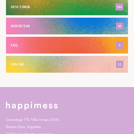
DESCUBRIR
104
DISFRUTAR
43
FAQ
4
VIAJAR
12
Gurruchaga 770, Villa Crespo (1414)
Buenos Aires, Argentina