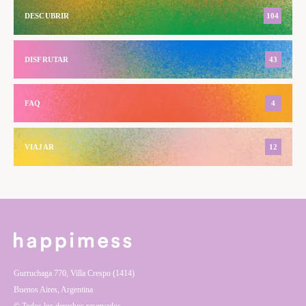
DESCUBRIR
104
DISFRUTAR
43
FAQ
4
VIAJAR
12
Gurruchaga 770, Villa Crespo (1414)
Buenos Aires, Argentina