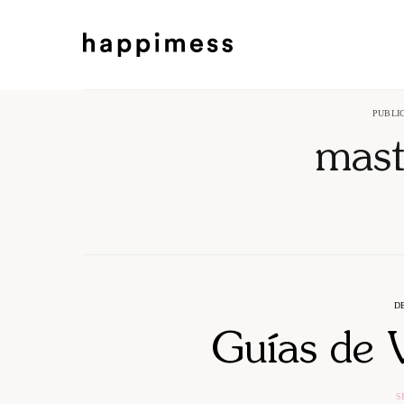
PUBLI
mast
D
Guías de 
S