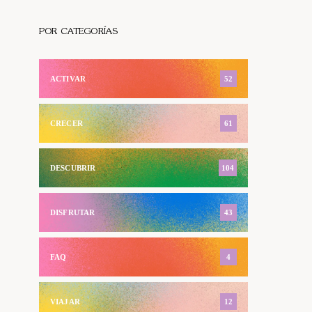
POR CATEGORÍAS
ACTIVAR
52
CRECER
61
DESCUBRIR
104
DISFRUTAR
43
FAQ
4
VIAJAR
12