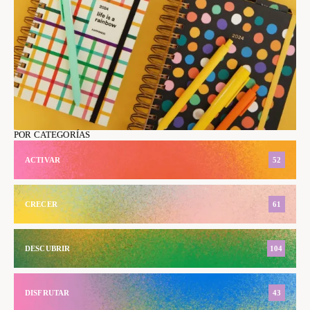
POR CATEGORÍAS
ACTIVAR
52
CRECER
61
DESCUBRIR
104
DISFRUTAR
43