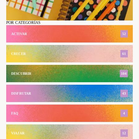
POR CATEGORÍAS
ACTIVAR
52
CRECER
61
DESCUBRIR
104
DISFRUTAR
43
FAQ
4
VIAJAR
12