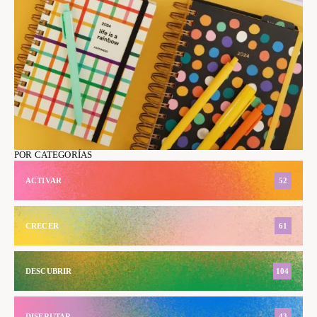
POR CATEGORÍAS
ACTIVAR
52
CRECER
61
DESCUBRIR
104
DISFRUTAR
43