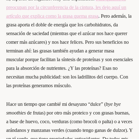
preocupan por la circunferencia de la cintura, les dejo aquí un
artículo que explica como la grasa quema grasa
. Pero además, la
grasa aporta el doble de energía que los carbohidratos, da
sensación de saciedad (mientras que el azúcar nos hace querer
comer más azúcares) y nos hace felices. Pero sus beneficios no
terminan ahí: las grasas también ayudan a generar masa
muscular porque facilitan la síntesis de proteínas y son esenciales
para la absorción de nutrientes. ¿Y las proteínas? Esas no
necesitan mucha publicidad: son los ladrillitos del cuerpo. Con
las proteínas generamos músculo.
Hace un tiempo que cambié mi desayuno “dulce” (
bye bye
smoothies
de frutas) por otro más proteico y con grasas buenas,
a base de huevo, coco, verduras (como brocoli o palta) o a veces
arándanos y manzanas verdes (cuando tengo ganas de dulzor). Y
un té verde, que tiene propiedades antioxidantes. De todos mis