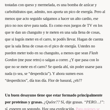
tostadas con queso y mermelada, es una bomba de azúcar y
carbohidratos que, admito, nos aporta un pico de energía. Pero al
menos que acto seguido salgamos a hacer un alto cardio, ese
pico no nos sirve para nada. Es como esos juegos de TV en los
que te dan un changuito y te meten en una sala llena de cosas,
que si lográs meter en el carro, te podés llevar. Hagan de cuenta
que la sala llena de cosas es el pico de energía. Ustedes no
pueden meter todo en su changuito, a menos que sean
Flash
Gordon
(me puse retro) o salgan a correr. ¿Y que pasa con lo
que no se mete en el carro? Se queda ahí, sin poder usarse para
nada (o sea, se “desperdicia”). Y ahora sumen esos
“desperdicios”, día tras día. Flor de basural, ¿eh??
Un buen desayuno tiene que estar formado principalmente
por proteínas y grasas.
¿Quéee??
Sí, dije grasas.
“PERO…!”
:
sí, esperen un segundo. Hay una explicación.
Para quienes se