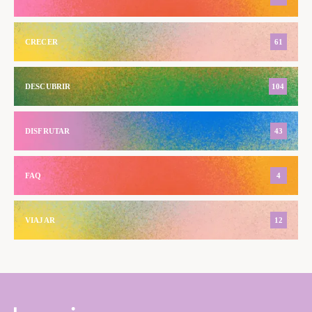
CRECER
61
DESCUBRIR
104
DISFRUTAR
43
FAQ
4
VIAJAR
12