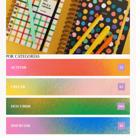
POR CATEGORÍAS
ACTIVAR
52
CRECER
61
DESCUBRIR
104
DISFRUTAR
43