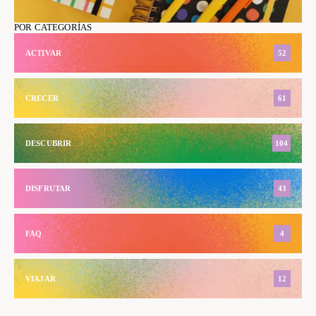
POR CATEGORÍAS
ACTIVAR
52
CRECER
61
DESCUBRIR
104
DISFRUTAR
43
FAQ
4
VIAJAR
12