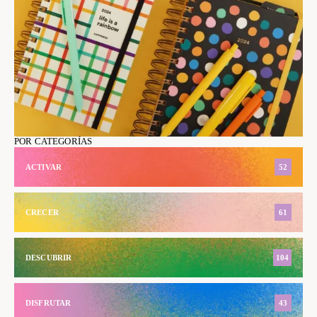
POR CATEGORÍAS
ACTIVAR
52
CRECER
61
DESCUBRIR
104
DISFRUTAR
43