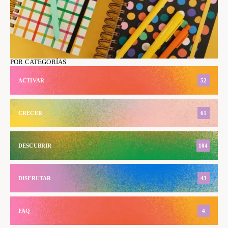
POR CATEGORÍAS
ACTIVAR
52
CRECER
61
DESCUBRIR
104
DISFRUTAR
43
FAQ
4