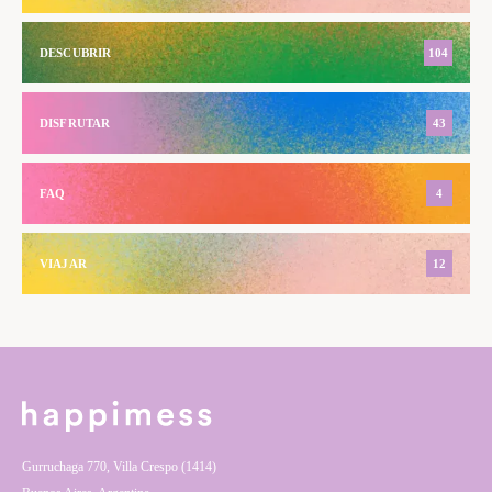
DESCUBRIR
104
DISFRUTAR
43
FAQ
4
VIAJAR
12
Gurruchaga 770, Villa Crespo (1414)