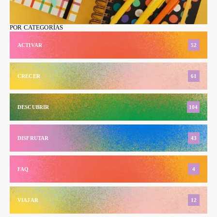
POR CATEGORÍAS
ACTIVAR
52
CRECER
61
DESCUBRIR
104
DISFRUTAR
43
FAQ
4
VIAJAR
12