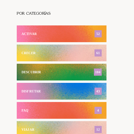
POR CATEGORÍAS
ACTIVAR
52
CRECER
61
DESCUBRIR
104
DISFRUTAR
43
FAQ
4
VIAJAR
12