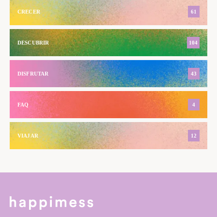
CRECER
61
DESCUBRIR
104
DISFRUTAR
43
FAQ
4
VIAJAR
12