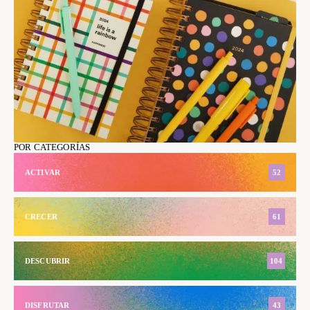
POR CATEGORÍAS
ACTIVAR
52
CRECER
61
DESCUBRIR
104
DISFRUTAR
43