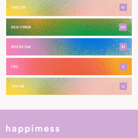
CRECER
61
DESCUBRIR
104
DISFRUTAR
43
FAQ
4
VIAJAR
12